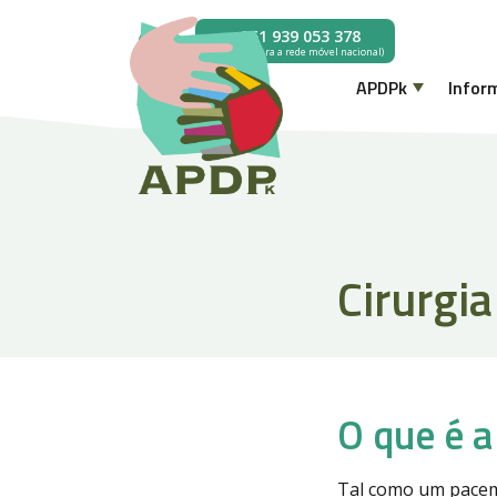
Saltar para o conteúdo
search
+351 939 053 378
(chamada para a rede móvel nacional)
APDPk
Infor
Cirurgi
O que é a
Tal como um pacem