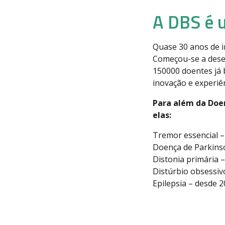
A DBS é 
Quase 30 anos de 
Começou-se a desen
150000 doentes já 
inovação e experiên
Para além da Doen
elas:
Tremor essencial –
Doença de Parkins
Distonia primária 
Distúrbio obsessiv
Epilepsia – desde 