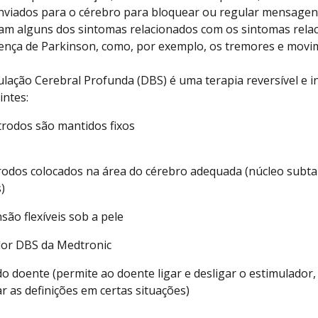
enviados para o cérebro para bloquear ou regular mensagen
am alguns dos sintomas relacionados com os sintomas rela
nça de Parkinson, como, por exemplo, os tremores e movi
lação Cerebral Profunda (DBS) é uma terapia reversível e in
ntes:
étrodos são mantidos fixos
odos colocados na área do cérebro adequada (núcleo subta
)
são flexíveis sob a pele
or DBS da Medtronic
 doente (permite ao doente ligar e desligar o estimulador, v
ar as definições em certas situações)