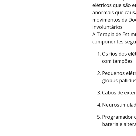
elétricos que são 
anormais que caus
movimentos da Doe
involuntários.
A Terapia de Estimu
componentes segui
Os fios dos el
com tampões
Pequenos elétr
globus pallidus
Cabos de exten
Neurostimulad
Programador do
bateria e alter