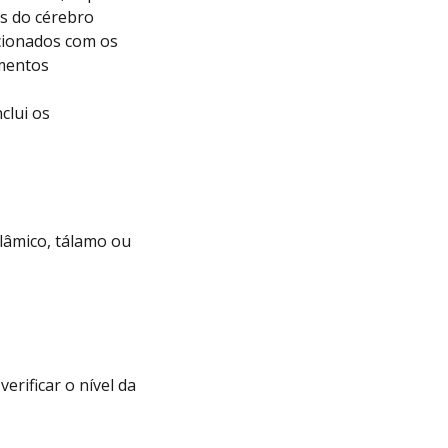
s do cérebro
cionados com os
mentos
clui os
lâmico, tálamo ou
erificar o nível da