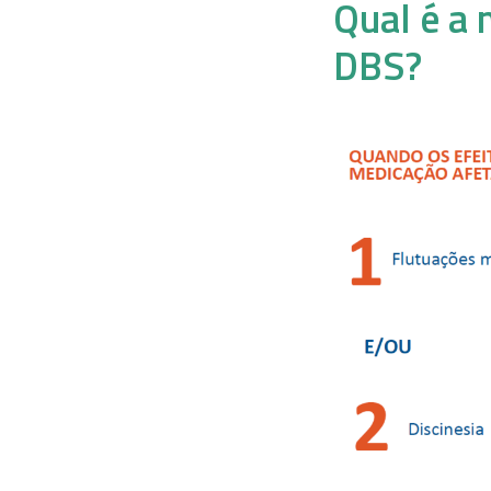
Qual é a 
DBS?