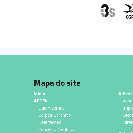
Mapa do site
Início
A Pess
APDPk
Aspe
Quem somos
Impo
Corpos Gerentes
Dica
Delegações
Dire
Conselho Científico